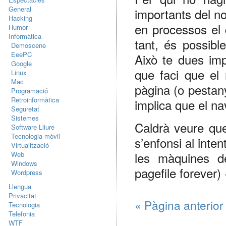
General
importants del n
Hacking
en processos el 
Humor
Informàtica
tant, és possibl
Demoscene
EeePC
Això te dues imp
Google
que faci que el 
Linux
Mac
pàgina (o pestan
Programació
Retroinformàtica
implica que el n
Seguretat
Sistemes
Caldrà veure que
Software Lliure
Tecnologia mòvil
s’enfonsi al inte
Virtualització
les màquines de
Web
Windows
pagefile forever)
Wordpress
Llengua
Privacitat
« Pàgina anterior
Tecnologia
Telefonia
WTF