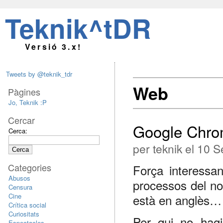
Teknik^tDR
Versió 3.x!
Tweets by @teknik_tdr
Web
Pàgines
Jo, Teknik :P
Cercar
Google Chro
Cerca:
per teknik el 10 
Categories
Força interessan
Abusos
processos del n
Censura
Cine
està en anglès…
Crítica social
Curiositats
Per qui no hagi
Espectacles