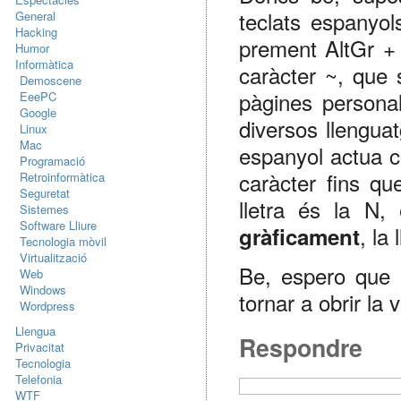
teclats espanyol
General
Hacking
prement AltGr + 
Humor
Informàtica
caràcter ~, que 
Demoscene
pàgines personal
EeePC
Google
diversos llengua
Linux
Mac
espanyol actua c
Programació
caràcter fins qu
Retroinformàtica
Seguretat
lletra és la N,
Sistemes
Software Lliure
, la
gràficament
Tecnologia mòvil
Virtualització
Be, espero que n
Web
Windows
tornar a obrir la 
Wordpress
Llengua
Respondre
Privacitat
Tecnologia
Telefonia
WTF