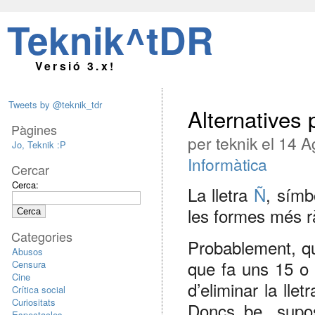
Teknik^tDR
Versió 3.x!
Tweets by @teknik_tdr
Alternatives 
Pàgines
per teknik el 14 
Jo, Teknik :P
Informàtica
Cercar
Cerca:
La lletra
Ñ
, símb
les formes més rà
Categories
Probablement, qu
Abusos
que fa uns 15 o 
Censura
Cine
d’eliminar la lle
Crítica social
Curiositats
Doncs be, supo
Espectacles