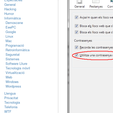
General
Hacking
Humor
Informàtica
Demoscene
EeePC
Google
Linux
Mac
Programació
Retroinformàtica
Seguretat
Sistemes
Software Lliure
Tecnologia mòvil
Virtualització
Web
Windows
Wordpress
Llengua
Privacitat
Tecnologia
Telefonia
WTF