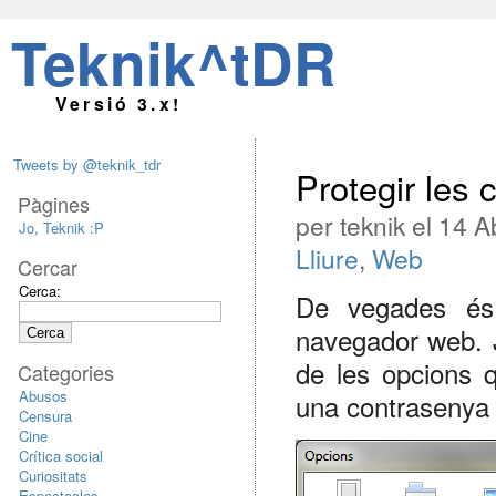
Teknik^tDR
Versió 3.x!
Tweets by @teknik_tdr
Protegir les 
Pàgines
per teknik el 14 A
Jo, Teknik :P
Lliure
,
Web
Cercar
Cerca:
De vegades és 
navegador web. J
de les opcions q
Categories
Abusos
una contrasenya
Censura
Cine
Crítica social
Curiositats
Espectacles