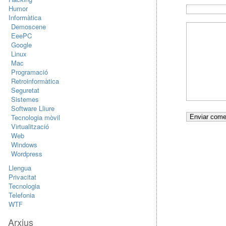
Humor
Informàtica
Demoscene
EeePC
Google
Linux
Mac
Programació
Retroinformàtica
Seguretat
Sistemes
Software Lliure
Tecnologia mòvil
Virtualització
Web
Windows
Wordpress
Llengua
Privacitat
Tecnologia
Telefonia
WTF
Arxius