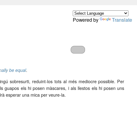
Powered by
Translate
nally be equal
.
ningú sobresurti, reduint-los tots al més mediocre possible. Per
ls guapos els hi posen màscares, i als llestos els hi posen uns
drà esperar una mica per veure-la.