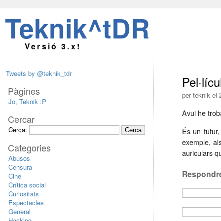
Teknik^tDR
Versió 3.x!
Tweets by @teknik_tdr
Pel·lícu
Pàgines
per teknik el
Jo, Teknik :P
Avui he trob
Cercar
Cerca:
És un futur,
exemple, als
Categories
auriculars q
Abusos
Censura
Respondr
Cine
Crítica social
Curiositats
Espectacles
General
Hacking