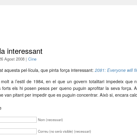
la interessant
 26 Agost 2008 |
Cine
at aquesta pel·lícula, que pinta força interessant:
2081: Everyone will fi
 molt a l’estil de 1984, en el que un govern totalitari impedeix que 
 forts els hi posen pesos per queno puguin aprofitar la seva força. A
ue van pitant per impedir que es puguin concentrar. Això si, encara cal
e
Nom (necessari)
Correu (no serà visible) (necessari)