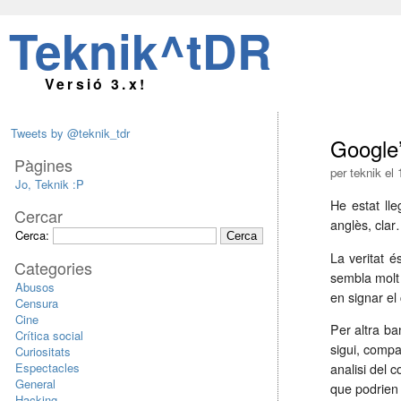
Teknik^tDR
Versió 3.x!
Tweets by @teknik_tdr
Google’
Pàgines
per teknik e
Jo, Teknik :P
He estat lle
Cercar
anglès, clar
Cerca:
La veritat é
Categories
sembla molt 
Abusos
en signar el
Censura
Cine
Per altra ba
Crítica social
sigui, compar
Curiositats
Espectacles
analisi del 
General
que podrien
Hacking