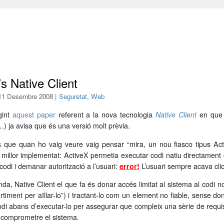
s Native Client
l 11 Desembre 2008 |
Seguretat
,
Web
gint
aquest paper
referent a la nova tecnologia
Native Client
en que 
…) ja avisa que és una versió molt prèvia.
s que quan ho vaig veure vaig pensar “mira, un nou fiasco tipus Acti
millor implementat: ActiveX permetia executar codi natiu directament 
 codi i demanar autorització a l’usuari:
error!
L’usuari sempre acava clic
nda, Native Client el que fa és donar accés limitat al sistema al codi 
timent per aïllar-lo”) i tractant-lo com un element no fiable, sense dona
codi abans d’executar-lo per assegurar que compleix una sèrie de requ
 comprometre el sistema.